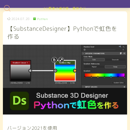
CG関連の備忘録、趣味など
2024.07.28
Python
【SubstanceDesigner】Pythonで虹色を
作る
バージョン2021を使用