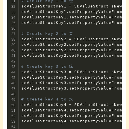
# Create key 1 to 橙
sdValueStructKey1 
=
 SDValueStruct
.
sNew
(
G
sdValueStructKey1
.
setPropertyValueFromId
sdValueStructKey1
.
setPropertyValueFromId
sdValueStructKey1
.
setPropertyValueFromId
# Create key 2 to 黄
sdValueStructKey2 
=
 SDValueStruct
.
sNew
(
G
sdValueStructKey2
.
setPropertyValueFromId
sdValueStructKey2
.
setPropertyValueFromId
sdValueStructKey2
.
setPropertyValueFromId
# Create key 3 to 緑
sdValueStructKey3 
=
 SDValueStruct
.
sNew
(
G
sdValueStructKey3
.
setPropertyValueFromId
sdValueStructKey3
.
setPropertyValueFromId
sdValueStructKey3
.
setPropertyValueFromId
# Create key 4 to 水
sdValueStructKey4 
=
 SDValueStruct
.
sNew
(
G
sdValueStructKey4
.
setPropertyValueFromId
sdValueStructKey4
.
setPropertyValueFromId
sdValueStructKey4
.
setPropertyValueFromId