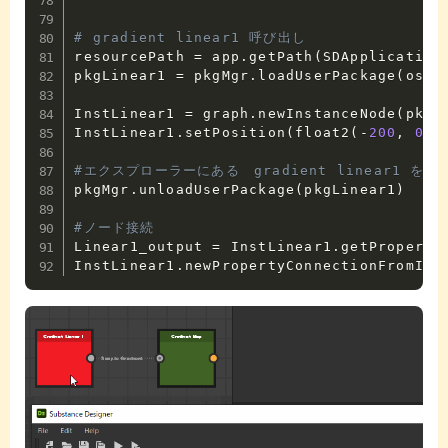
# gradient linear1 呼び出し
resourcePath 
=
 app
.
getPath
(
SDApplication
pkgLinear1 
=
 pkgMgr
.
loadUserPackage
(
os
.
p
InstLinear1 
=
 graph
.
newInstanceNode
(
pkgL
InstLinear1
.
setPosition
(
float2
(
-
200
,
0
)
)
#エクスプローラーにある　gradient linear1 を閉
pkgMgr
.
unloadUserPackage
(
pkgLinear1
)
#ノード接続
Linear1_output 
=
 InstLinear1
.
getProperti
InstLinear1
.
newPropertyConnectionFromId
(