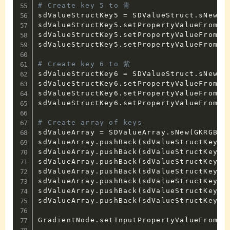
# Create key 5 to 青
sdValueStructKey5 
=
 SDValueStruct
.
sNew
(
G
sdValueStructKey5
.
setPropertyValueFromId
sdValueStructKey5
.
setPropertyValueFromId
sdValueStructKey5
.
setPropertyValueFromId
# Create key 6 to 紫
sdValueStructKey6 
=
 SDValueStruct
.
sNew
(
G
sdValueStructKey6
.
setPropertyValueFromId
sdValueStructKey6
.
setPropertyValueFromId
sdValueStructKey6
.
setPropertyValueFromId
# Create array of keys
sdValueArray 
=
 SDValueArray
.
sNew
(
GKRGBAS
sdValueArray
.
pushBack
(
sdValueStructKey0
)
sdValueArray
.
pushBack
(
sdValueStructKey1
)
sdValueArray
.
pushBack
(
sdValueStructKey2
)
sdValueArray
.
pushBack
(
sdValueStructKey3
)
sdValueArray
.
pushBack
(
sdValueStructKey4
)
sdValueArray
.
pushBack
(
sdValueStructKey5
)
sdValueArray
.
pushBack
(
sdValueStructKey6
)
GradientNode
.
setInputPropertyValueFromId