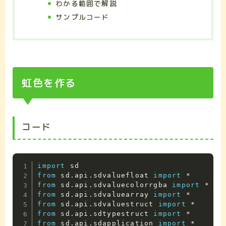
わかる範囲で解説
サンプルコード
虹色を作る
コード
import
from
 sd
.
api
.
sdvaluefloat 
import
*
from
 sd
.
api
.
sdvaluecolorrgba 
import
*
from
 sd
.
api
.
sdvaluearray 
import
*
from
 sd
.
api
.
sdvaluestruct 
import
*
from
 sd
.
api
.
sdtypestruct 
import
*
from
 sd
.
api
.
sdapplication 
import
*