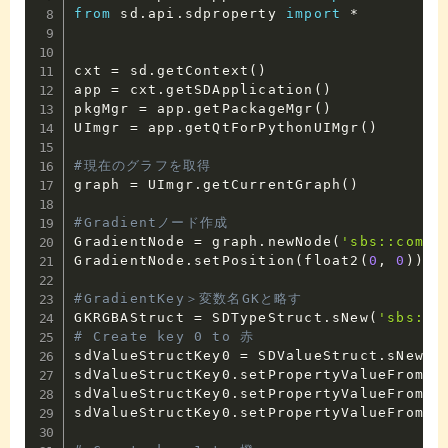
from
 sd
.
api
.
sdproperty 
import
*
cxt 
=
 sd
.
getContext
(
)
app 
=
 cxt
.
getSDApplication
(
)
pkgMgr 
=
 app
.
getPackageMgr
(
)
UImgr 
=
 app
.
getQtForPythonUIMgr
(
)
#現在のグラフを取得
graph 
=
 UImgr
.
getCurrentGraph
(
)
#Gradientノード作成
GradientNode 
=
 graph
.
newNode
(
'sbs::compo
GradientNode
.
setPosition
(
float2
(
0
,
0
)
)
#GradientKey＞変数名GKと略す
GKRGBAStruct 
=
 SDTypeStruct
.
sNew
(
'sbs::c
# Create key 0 to 赤
sdValueStructKey0 
=
 SDValueStruct
.
sNew
(
G
sdValueStructKey0
.
setPropertyValueFromId
sdValueStructKey0
.
setPropertyValueFromId
sdValueStructKey0
.
setPropertyValueFromId