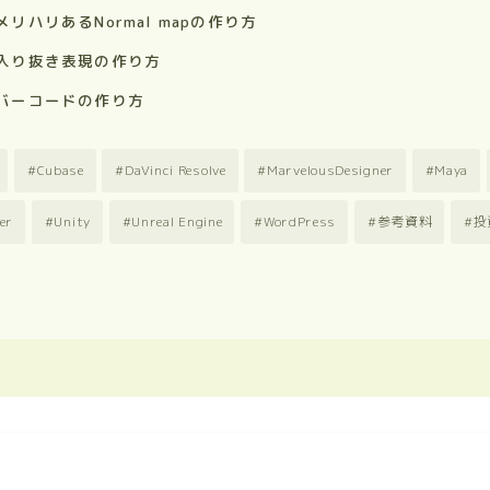
er】メリハリあるNormal mapの作り方
ner】入り抜き表現の作り方
er】バーコードの作り方
Cubase
DaVinci Resolve
MarvelousDesigner
Maya
er
Unity
Unreal Engine
WordPress
参考資料
投