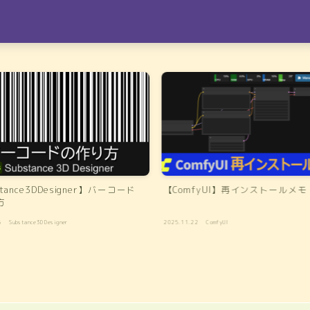
tance3DDesigner】バーコード
【ComfyUI】再インストールメモ
方
6
Substance3DDesigner
2025.11.22
ComfyUI