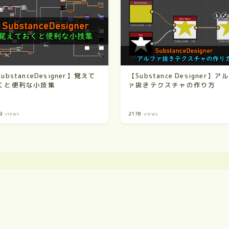
ubstanceDesigner】覚えて
【Substance Designer】ア
くと便利な小技集
ァ抜きテクスチャの作り方
9
views
2178
views