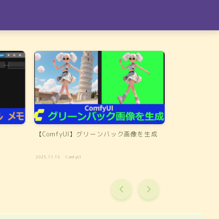
【ComfyUI】グリーンバック画像を生成
【Maya】M
決法
2025.11.16
ComfyUI
2025.10.13
Maya