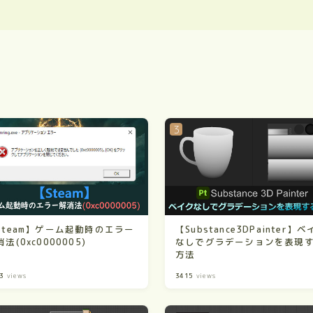
Steam】ゲーム起動時のエラー
【Substance3DPainter】
法(0xc0000005)
なしでグラデーションを表現
方法
3
views
3415
views