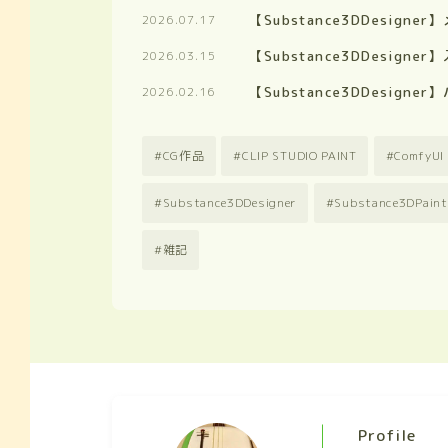
【Substance3DDesign
2026.07.17
【Substance3DDesig
2026.03.15
【Substance3DDesign
2026.02.16
CG作品
CLIP STUDIO PAINT
ComfyUI
Substance3DDesigner
Substance3DPaint
雑記
Profile