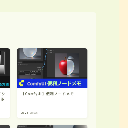
ベイク
【ComfyUI】便利ノードメモ
する
2823
views