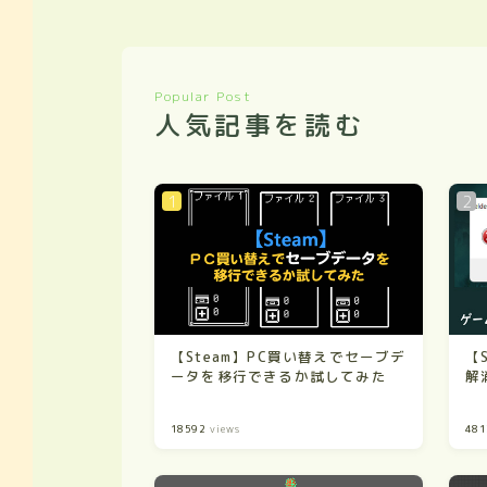
Popular Post
人気記事を読む
【Steam】PC買い替えでセーブデ
【
ータを移行できるか試してみた
解消
18592
views
481