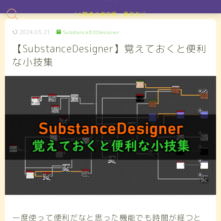
CG関連の備忘録、趣味など
2024.03.21
Substance3DDesigner
【SubstanceDesigner】覚えておくと便利
な小技集
一度使って便利だなと思った機能でも時間が経つと