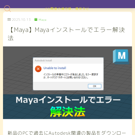
CG関連の備忘録、趣味など
2025.10.13
Maya
【Maya】Mayaインストールでエラー解決
法
新品のPCで過去にAutodesk関連の製品をダウンロー