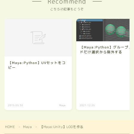
Recommend
こちらの記事もどうぞ
【Maya:Python】グループノ
ドだけ選択から除外する
【Maya:Python】UVセットをコ
ピー
2019.09.30
Maya
2021.12.29
M
HOME
Maya
【Maya:Unity】LODを作る
＞
＞