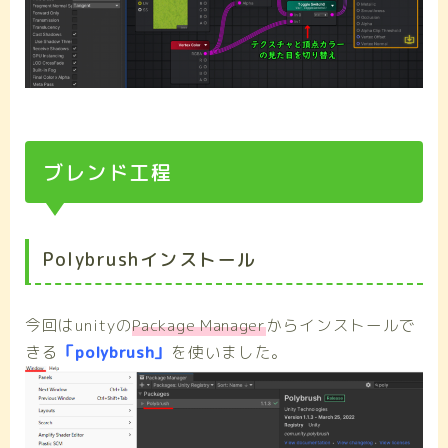
ブレンド工程
Polybrushインストール
今回はunityの
Package Manager
からインストールで
きる
「polybrush」
を使いました。