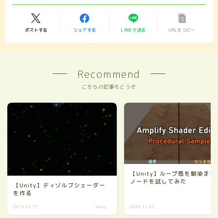
ポストする
シェアする
LINEで送る
URLをコピー
Recommend
こちらの記事もどうぞ
【Unity】ループ感を馴染ませ
ノードを試してみた
【Unity】ディゾルブシェーダー
を作る
2019.10.17
Unity
2020.11.07
Un