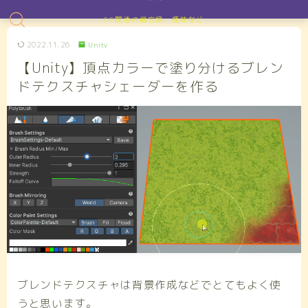
CG関連の備忘録、趣味など
2022.11.26
Unity
【Unity】頂点カラーで塗り分けるブレン
ドテクスチャシェーダーを作る
ブレンドテクスチャは背景作成などでとてもよく使
うと思います。